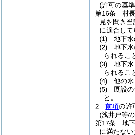
(許可の基準
第16条
村
見を聞き当
に適合して
(1)
地下水
(2)
地下水
られるこ
(3)
地下水
られるこ
(4)
他の水
(5)
既設の
と。
2
前項
の許
(浅井戸等の
第17条
地
に満たない