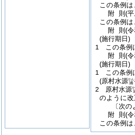
この条例は
附
則
(平
この条例は
附
則
(
(施行期日)
1
この条例
附
則
(
(施行期日)
1
この条例
(原村水源
かん
涵
2
原村水源
か
のように改
〔次の
附
則
(
この条例は