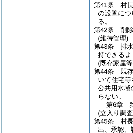
第41条
村
の設置につ
る。
第42条
削
(維持管理)
第43条
排
持できるよ
(既存家屋
第44条
既
いて住宅等
公共用水域
らない。
第6章
(立入り調査
第45条
村
出、承認、