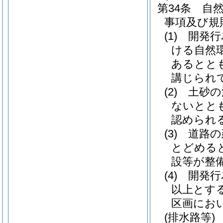
第34条
自
事項及び規
(1)
開発行
ける自然
あるとと
講じられ
(2)
土砂の
ないとと
認められ
(3)
道路の
とどめる
設等が整
(4)
開発行
以上とす
区画にお
(排水路等)