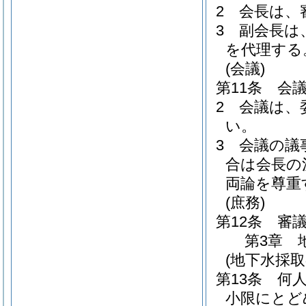
2
会長は、
3
副会長は
を代理する
(会議)
第11条
会
2
会議は、
い。
3
会議の議
合は会長の
両論を尊重
(庶務)
第12条
審
第3章
(地下水採取
第13条
何
小限にとど