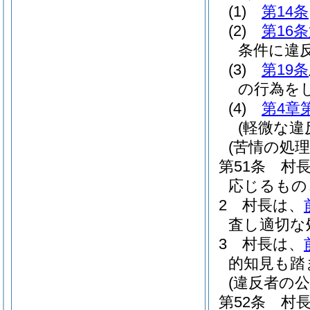
(1)
第14条
(2)
第16
条件に違
(3)
第19条
の行為を
(4)
第4章
(軽微な違
(苦情の処理
第51条
村
応じるもの
2
村長は、
査し適切な
3
村長は、
的知見も踏
(違反者の公
第52条
村