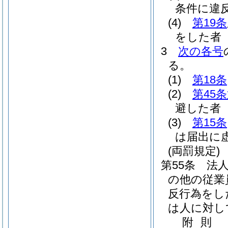
条件に違
(4)
第19条
をした者
3
次の各号
る。
(1)
第18条
(2)
第45
避した者
(3)
第15条
は届出に
(両罰規定)
第55条
法
の他の従業
反行為をし
は人に対し
附
則