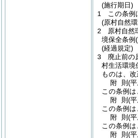
(施行期日)
1
この条例
(原村自然
2
原村自然
境保全条例
(経過規定)
3
廃止前の
村生活環境
ものは、改
附
則
(
この条例は
附
則
(
この条例は
附
則
(
この条例は
附
則
(平