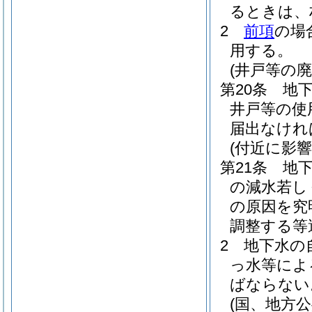
るときは、
2
前項
の場
用する。
(井戸等の廃
第20条
地
井戸等の使
届出なけれ
(付近に影
第21条
地
の減水若し
の原因を究
調整する等
2
地下水の
っ水等によ
ばならない
(国、地方