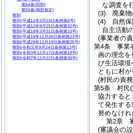
な調査を
第54条
(罰則)
第55条
(両罰規定)
(3)
廃棄物
附則
(4)
自然保
附則
(平成11年3月23日条例第6号)
附則
(平成12年9月25日条例第32号)
自主活動
附則
(平成18年3月31日条例第10号)
附則
(平成19年12月26日条例第23号)
(事業者の責
附則
(平成28年12月19日条例第26号)
第4条
事業
附則
(令和元年9月24日条例第13号)
附則
(令和3年12月17日条例第18号)
画の理念を
附則
(令和7年12月22日条例第30号)
び生活環境
ともに村が
(村民の責務
第5条
村民
協力すると
て発生する
努めなけれ
第2章
(審議会の設