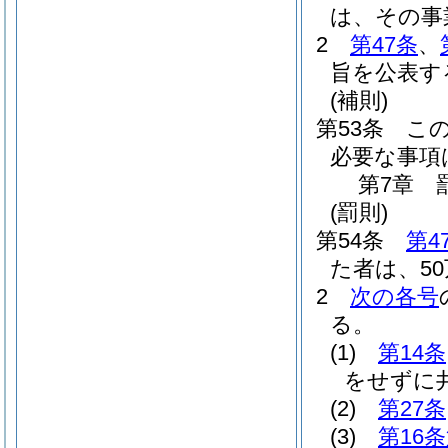
は、その事
2
第47条
、
旨を公表す
(補則)
第53条
こ
必要な事項
第7章
(罰則)
第54条
第4
た者は、5
2
次の各号
る。
(1)
第14条
をせずに
(2)
第27条
(3)
第16