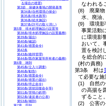
なわれる
る場合の措置)
第3節
保健休養地の開発基準
(8)
廃棄物
第34条
(自然環境の保全)
第35条
(排水路等)
水、廃油
第36条
(給水施設)
(9)
環境影
第37条
(許可の取り消し)
第5章
排水処理施設の設置等
事業活動
第38条
(排水処理施設の設置義務)
に環境影
第39条
(届出)
第40条
(確認)
おいて、
第41条
(措置命令)
置を検討
第42条
第43条
(維持管理)
を総合的
第44条
(既存家屋等所有者の義務)
(村の責務)
第6章
雑則
第45条
(立入り調査)
第3条
村は
第46条
(勧告)
第47条
(措置命令)
て必要な施
第48条
(措置の届出)
(1)
自然の
第49条
(停止命令)
第50条
(原状回復命令等)
の高揚を
第51条
(苦情の処理)
ずること
第52条
(違反者の公表)
第53条
(補則)
(2)
公害の
第7章
罰則