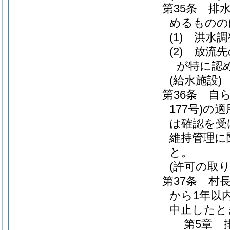
第35条
排
めるものの
(1)
洪水調
(2)
放流先
が特に認
(給水施設)
第36条
自
177号)
の適
は確認を受
維持管理に
と。
(許可の取り
第37条
村
から1年以
中止したと
第5章