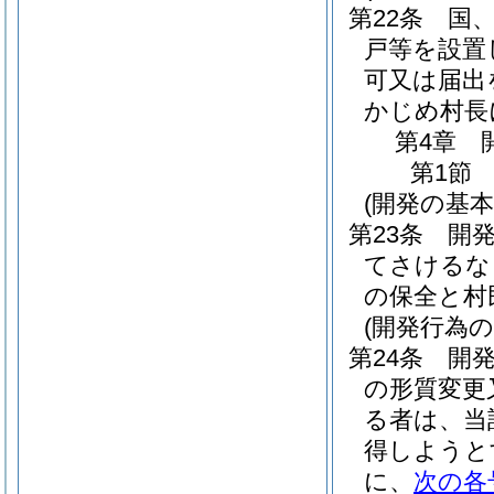
第22条
国
戸等を設置
可又は届出
かじめ村長
第4章
第1節
(開発の基本
第23条
開
てさけるな
の保全と村
(開発行為の
第24条
開発
の形質変更
る者は、当
得しようと
に、
次の各