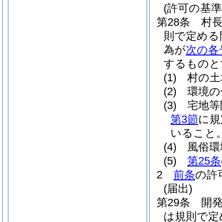
(許可の基準
第28条
村
則で定める
為が
次の各
するものと
(1)
村の土
(2)
環境の
(3)
宅地等
第3節
に規
いること
(4)
風俗環
(5)
第25条
2
前条
の許
(届出)
第29条
開
は規則で定