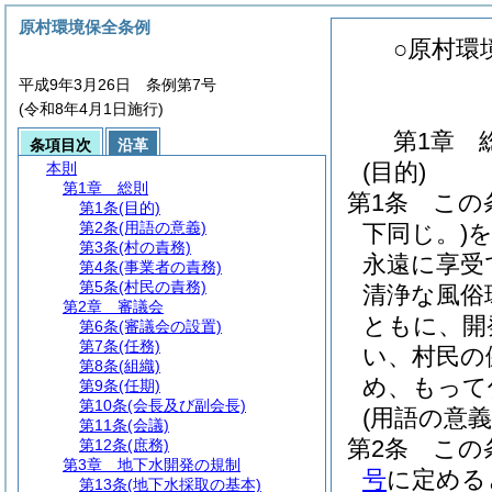
原村環境保全条例
○原村環
平成9年3月26日 条例第7号
(令和8年4月1日施行)
第1章
条項目次
沿革
(目的)
本則
第1章
総則
第1条
この
第1条
(目的)
第2条
(用語の意義)
下同じ。)
第3条
(村の責務)
永遠に享受
第4条
(事業者の責務)
第5条
(村民の責務)
清浄な風俗
第2章
審議会
ともに、開
第6条
(審議会の設置)
第7条
(任務)
い、村民の
第8条
(組織)
め、もって
第9条
(任期)
第10条
(会長及び副会長)
(用語の意義
第11条
(会議)
第2条
この
第12条
(庶務)
第3章
地下水開発の規制
号
に定める
第13条
(地下水採取の基本)