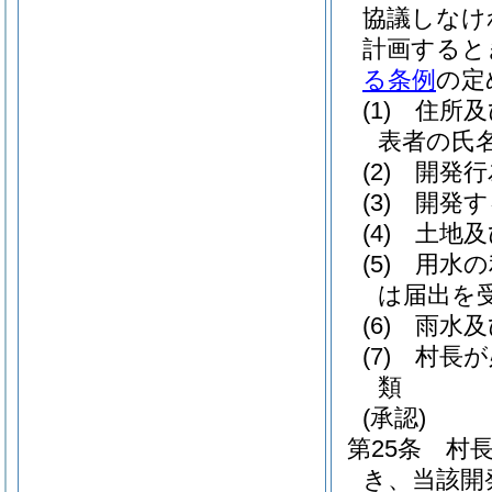
協議しなけ
計画すると
る条例
の定
(1)
住所及
表者の氏名
(2)
開発行
(3)
開発す
(4)
土地及
(5)
用水の
は届出を
(6)
雨水及
(7)
村長が
類
(承認)
第25条
村
き、当該開