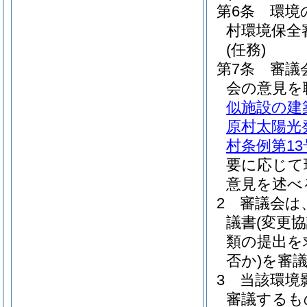
第6条
環境
村環境保全
(任務)
第7条
審議
会の意見を
似施設の建
原村太陽光
村条例第13
要に応じて
意見を述べ
2
審議会は
議書
(変更協
類の提出を
否か)
を審
3
当該環境
審議するも