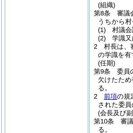
(組織)
第8条
審議
うちから村
(1)
村議会
(2)
学識又
2
村長は、
の学識を有
(任期)
第9条
委員
欠けたため
る。
2
前項
の規
された委員
(会長及び副
第10条
審
る。