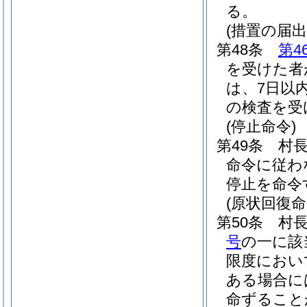
る。
(措置の届出
第48条
第4
を受けた者
は、7日以
の検査を受
(停止命令)
第49条
村
命令に従わ
停止を命令
(原状回復命
第50条
村
号
の一に該
限度におい
ある場合に
命ずること