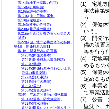
第14条
(地下水採取の許可)
(1)
宅地等
第15条
(許可申請)
年法律第5
第16条
(許可の基準)
第17条
(浅井戸等の届出)
う。
第18条
(完成届)
(2)
保健
第19条
(変更の許可等)
第20条
(井戸等の廃止)
いう。
第21条
(付近に影響のあった場合の
(3)
開発行
措置)
第22条
(国、地方公共団体等の特例)
備の設置
第4章
開発行為の規制
等を行う
第1節
開発行為の許可等
第23条
(開発の基本)
(4)
宅地等
第24条
(開発行為の事前協議)
第25条
(承認)
めるもの
第26条
(開発行為を伴わない土地
(5)
保健休
取得の事前協議)
第27条
(許可申請)
定めるも
第28条
(許可の基準)
(6)
事業
第29条
(届出)
第30条
(変更の許可)
て事業活
第2節
宅地等開発地の開発基準
(7)
公害 
第31条
(道路、防火施設等)
第32条
(排水路等)
盤沈下、
第33条
(開発によりがけ等を生じ