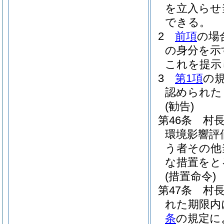
を立入らせ
できる。
2
前項
の場
の身分を示
これを提示
3
第1項
の
認められた
(勧告)
第46条
村
環境影響評
う者その他
な措置をと
(措置命令)
第47条
村
れた期限内
条
の規定に