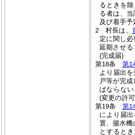
るときを除
る者は、当
及び着手予
2
村長は、
定に関し必
延期させる
(完成届)
第18条
第1
より届出を
戸等が完成
ばならない
(変更の許可
第19条
第1
により届出
置、揚水機
とするとき