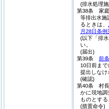
(排水処理
第38条
家
等排出水施
るときは、
月28日条例
(以下「排
い。
(届出)
第39条
前
10日前ま
提出しなけ
(確認)
第40条
村
かに現地調
ものとする
(措置命令)