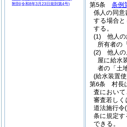
第5条
条例
附則
(令和8年3月23日規則第4号)
係人の同意
する場合と
する。
(1)
他人の
所有者の
(2)
他人の
屋に給水
者の「土
(給水装置使
第6条
村長
査において
審査若しく
道法施行令
条に規定す
できる。