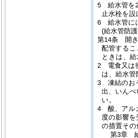
5
給水管を
止水栓を設
6
給水管に
(給水管防護
第14条
開
配管するこ
ときは、給
2
電食又は
は、給水管
3
凍結のお
出、いんぺ
い。
4
酸、アル
度の影響を
の措置その
第3章