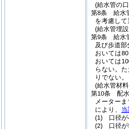
(給水管の口
第8条
給水
を考慮して
(給水管埋設
第9条
給水
及び歩道部
おいては8
おいては1
らない。
た
りでない。
(給水管材料
第10条
配
メーターま
により、
当
(1)
口径が
(2)
口径が