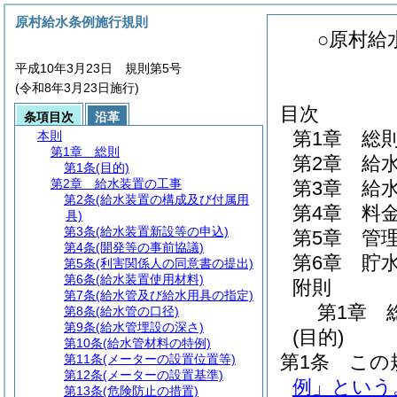
原村給水条例施行規則
○原村給
平成10年3月23日 規則第5号
(令和8年3月23日施行)
目次
条項目次
沿革
第1章
総
本則
第1章
総則
第2章
給
第1条
(目的)
第2章
給水装置の工事
第3章
給
第2条
(給水装置の構成及び付属用
第4章
料
具)
第3条
(給水装置新設等の申込)
第5章
管
第4条
(開発等の事前協議)
第6章
貯
第5条
(利害関係人の同意書の提出)
第6条
(給水装置使用材料)
附則
第7条
(給水管及び給水用具の指定)
第1章
第8条
(給水管の口径)
第9条
(給水管埋設の深さ)
(目的)
第10条
(給水管材料の特例)
第1条
この
第11条
(メーターの設置位置等)
第12条
(メーターの設置基準)
例」という
第13条
(危険防止の措置)