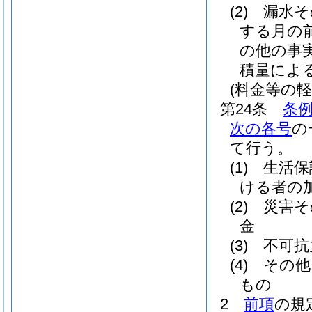
(2)
漏水そ
する月の
の他の事
積量によ
(料金等の軽
第24条
条例
次の各号
の
て行う。
(1)
生活保
ける者の
(2)
災害そ
金
(3)
不可抗
(4)
その他
もの
2
前項
の規