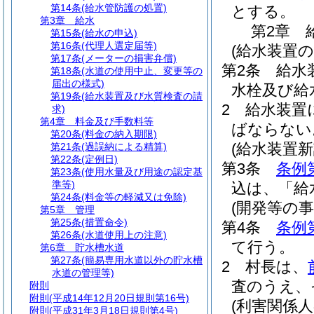
第14条
(給水管防護の処置)
とする。
第3章
給水
第2章
第15条
(給水の申込)
第16条
(代理人選定届等)
(給水装置
第17条
(メーターの損害弁償)
第2条
給水
第18条
(水道の使用中止、変更等の
届出の様式)
水栓及び給
第19条
(給水装置及び水質検査の請
2
給水装置
求)
第4章
料金及び手数料等
ばならない
第20条
(料金の納入期限)
(給水装置新
第21条
(過誤納による精算)
第22条
(定例日)
第3条
条例
第23条
(使用水量及び用途の認定基
準等)
込は、「給
第24条
(料金等の軽減又は免除)
(開発等の事
第5章
管理
第25条
(措置命令)
第4条
条例
第26条
(水道使用上の注意)
て行う。
第6章
貯水槽水道
第27条
(簡易専用水道以外の貯水槽
2
村長は、
水道の管理等)
査のうえ、
附則
附則
(平成14年12月20日規則第16号)
(利害関係
附則
(平成31年3月18日規則第4号)