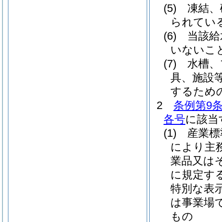
(5)
凍結、
られてい
(6)
当該給
いないこ
(7)
水槽、
具、施設
するため
2
条例第9条
各号
に該当
(1)
産業標
により主
業品又は
に規定す
特別な表
は事業場
もの