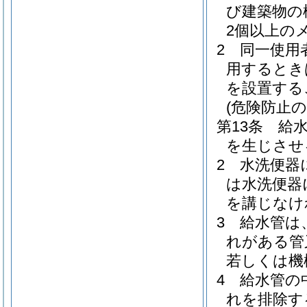
び建築物の
2個以上の
2
同一使用
用するとき
を設置する
(危険防止の
第13条
給
を生じさせ
2
水洗便器
は水洗便器
を講じなけ
3
給水管は
れがある管
若しくは機
4
給水管の
れを排除す