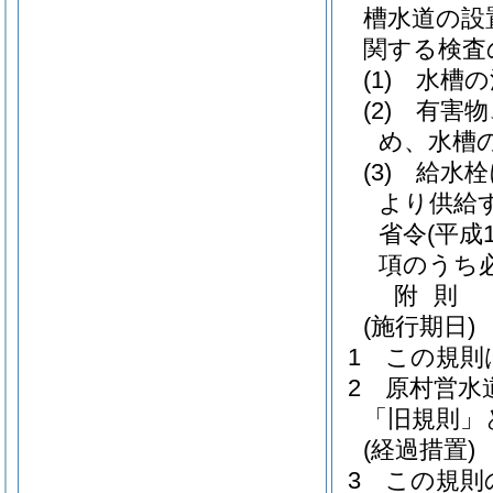
槽水道の設
関する検査
(1)
水槽の
(2)
有害物
め、水槽
(3)
給水栓
より供給
省令
(平成
項のうち
附
則
(施行期日)
1
この規則
2
原村営水
「旧規則」
(経過措置)
3
この規則