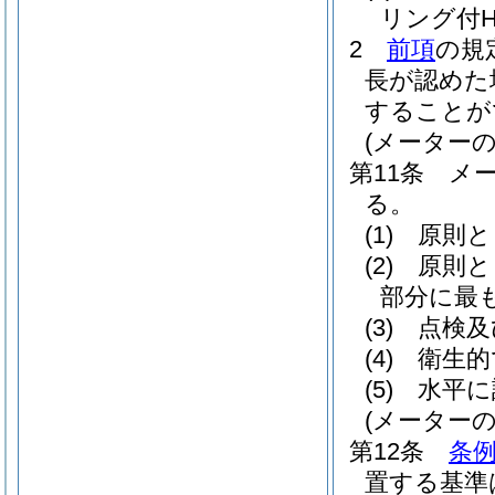
リング付H
2
前項
の規
長が認めた
することが
(メーター
第11条
メ
る。
(1)
原則と
(2)
原則と
部分に最
(3)
点検及
(4)
衛生的
(5)
水平に
(メーターの
第12条
条例
置する基準