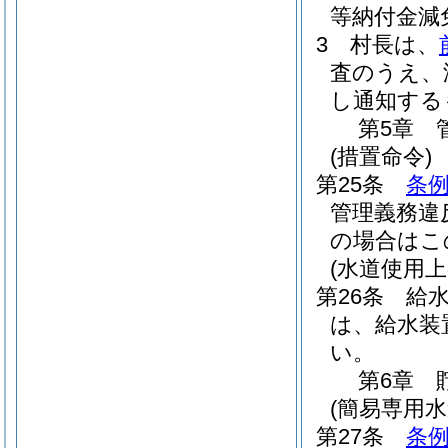
等納付金減
3
村長は、
査のうえ、
し通知する
第5章
(措置命令)
第25条
条例
管理義務違
の場合はこ
(水道使用上
第26条
給
は、給水装
い。
第6章
(簡易専用
第27条
条例