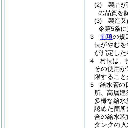
(2)
製品が
の品質を
(3)
製造又
令第5条
3
前項
の規
長がやむを
が指定した
4
村長は、
その使用が
限すること
5
給水管の
所、高層建
多様な給水
認めた箇所
合の給水装
タンクの入