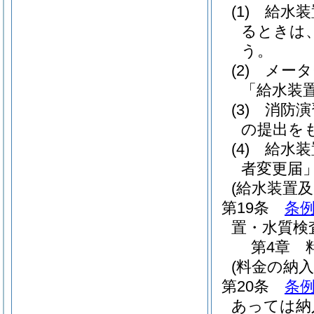
(1)
給水装
るときは
う。
(2)
メータ
「給水装
(3)
消防演
の提出を
(4)
給水装
者変更届
(給水装置
第19条
条例
置・水質検
第4章
(料金の納入
第20条
条
あっては納