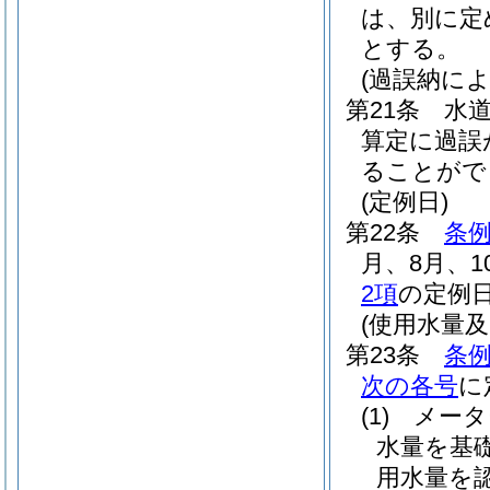
は、別に定
とする。
(過誤納によ
第21条
水
算定に過誤
ることがで
(定例日)
第22条
条例
月、8月、1
2項
の定例日
(使用水量
第23条
条例
次の各号
に
(1)
メータ
水量を基
用水量を