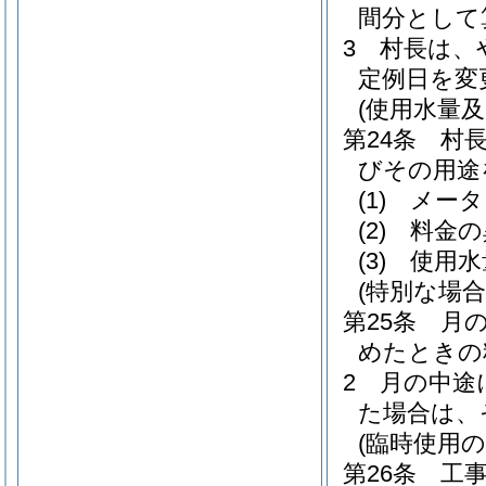
間分として
3
村長は、
定例日を変
(使用水量
第24条
村
びその用途
(1)
メータ
(2)
料金の
(3)
使用水
(特別な場
第25条
月
めたときの
2
月の中途
た場合は、
(臨時使用
第26条
工