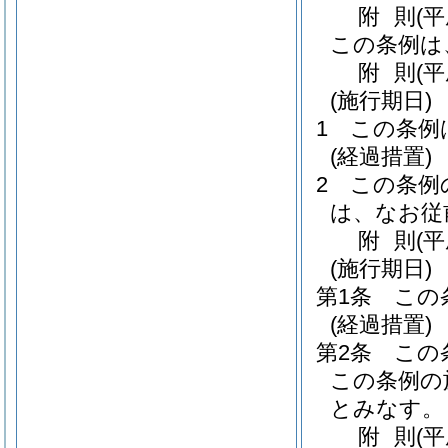
附
則
(平
この条例は
附
則
(
(施行期日)
1
この条例
(経過措置)
2
この条例
は、なお従
附
則
(平
(施行期日)
第1条
この
(経過措置)
第2条
この
この条例の
とみなす。
附
則
(平