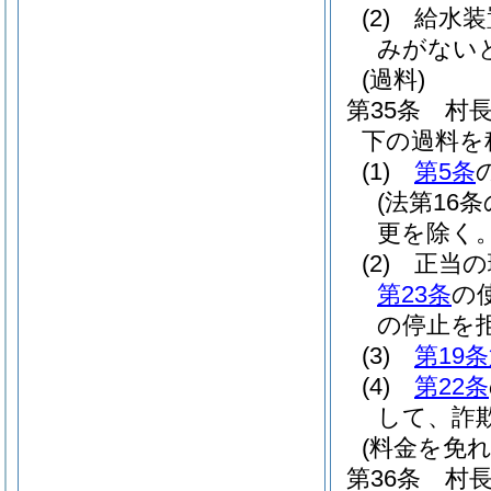
(2)
給水装
みがない
(過料)
第35条
村
下の過料を
(1)
第5条
(法第16
更を除く。
(2)
正当の
第23条
の
の停止を
(3)
第19
(4)
第22条
して、詐
(料金を免
第36条
村