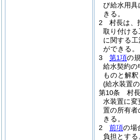
び給水用具
きる。
2
村長は、
取り付ける
に関する工
ができる。
3
第1項
の
給水契約の
ものと解釈
(給水装置
第10条
村
水装置に変
置の所有者
きる。
2
前項
の場
負担とする