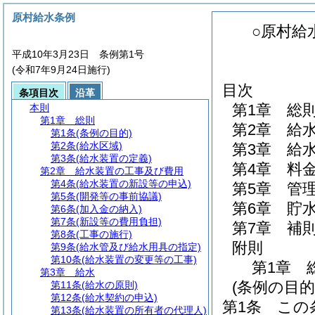
原村給水条例
○原村給
平成10年3月23日 条例第1号
(令和7年9月24日施行)
目次
条項目次
沿革
第1章
総
本則
第1章
総則
第2章
給
第1条
(条例の目的)
第2条
(給水区域)
第3章
給
第3条
(給水装置の定義)
第4章
料
第2章
給水装置の工事及び費用
第4条
(給水装置の新設等の申込)
第5章
管
第5条
(開発等の事前協議)
第6章
貯
第6条
(加入金の納入)
第7条
(新設等の費用負担)
第7章
補
第8条
(工事の施行)
附則
第9条
(給水管及び給水用具の指定)
第10条
(給水装置の変更等の工事)
第1章
第3章
給水
(条例の目的
第11条
(給水の原則)
第12条
(給水契約の申込)
第1条
この
第13条
(給水装置の所有者の代理人)