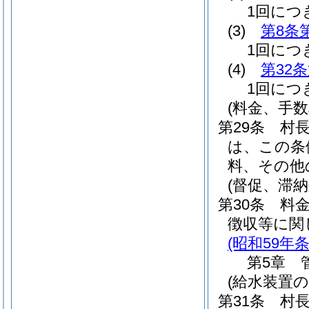
1回につき
(3)
第8条
1回につき
(4)
第32
1回につき
(料金、手
第29条
村
は、この条
料、その他
(督促、滞納
第30条
料
徴収等に関
(昭和59年
第5章
(給水装置の
第31条
村