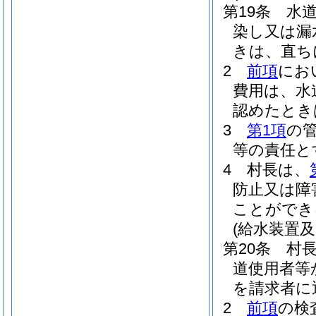
第19条
水
染し又は漏
きは、直ち
2
前項
にお
費用は、水
認めたとき
3
第1項
の
等の責任と
4
村長は、
防止又は障
ことができ
(給水装置
第20条
村
道使用者等
を請求者に
2
前項
の検