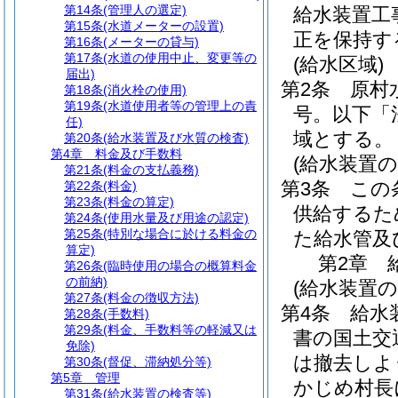
第14条
(管理人の選定)
給水装置工
第15条
(水道メーターの設置)
正を保持す
第16条
(メーターの貸与)
第17条
(水道の使用中止、変更等の
(給水区域)
届出)
第2条
原村
第18条
(消火栓の使用)
第19条
(水道使用者等の管理上の責
号。以下「
任)
域とする。
第20条
(給水装置及び水質の検査)
第4章
料金及び手数料
(給水装置の
第21条
(料金の支払義務)
第3条
この
第22条
(料金)
第23条
(料金の算定)
供給するた
第24条
(使用水量及び用途の認定)
第25条
(特別な場合に於ける料金の
た給水管及
算定)
第2章
第26条
(臨時使用の場合の概算料金
の前納)
(給水装置
第27条
(料金の徴収方法)
第4条
給水
第28条
(手数料)
第29条
(料金、手数料等の軽減又は
書の国土交
免除)
は撤去しよ
第30条
(督促、滞納処分等)
第5章
管理
かじめ村長
第31条
(給水装置の検査等)