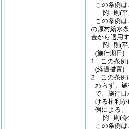
この条例は
附
則
(平
この条例は
の原村給水条
金から適用
附
則
(
(施行期日)
1
この条例
(経過措置)
2
この条例
わらず、施
で、施行日
ける権利が
例による。
附
則
(
この条例は