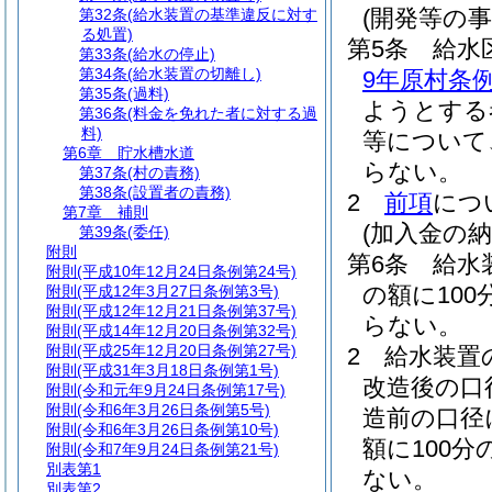
(開発等の事
第32条
(給水装置の基準違反に対す
る処置)
第5条
給水
第33条
(給水の停止)
第34条
(給水装置の切離し)
9年原村条例
第35条
(過料)
ようとする
第36条
(料金を免れた者に対する過
料)
等について
第6章
貯水槽水道
らない。
第37条
(村の責務)
第38条
(設置者の責務)
2
前項
につ
第7章
補則
(加入金の納
第39条
(委任)
附則
第6条
給水
附則
(平成10年12月24日条例第24号)
の額に10
附則
(平成12年3月27日条例第3号)
附則
(平成12年12月21日条例第37号)
らない。
附則
(平成14年12月20日条例第32号)
附則
(平成25年12月20日条例第27号)
2
給水装置
附則
(平成31年3月18日条例第1号)
改造後の口
附則
(令和元年9月24日条例第17号)
附則
(令和6年3月26日条例第5号)
造前の口径
附則
(令和6年3月26日条例第10号)
額に100
附則
(令和7年9月24日条例第21号)
別表第1
ない。
別表第2