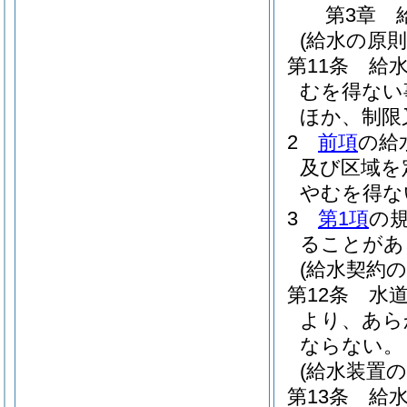
第3章
(給水の原則
第11条
給
むを得ない
ほか、制限
2
前項
の給
及び区域を
やむを得な
3
第1項
の
ることがあ
(給水契約の
第12条
水
より、あら
ならない。
(給水装置
第13条
給