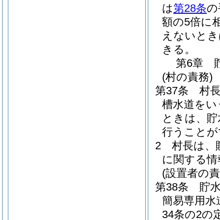
は
第28条
の
額の5倍に
えないとき
きる。
第6章
(村の責務)
第37条
村
槽水道をい
ときは、貯
行うことが
2
村長は、
に関する情
(設置者の責
第38条
貯
簡易専用水
34条の2