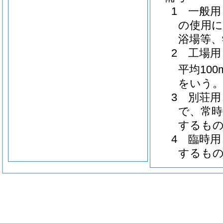
1 一般
の使用に
浴場等、
2 工場
平均100
をいう
3 別荘
で、常
するも
4 臨時
するも