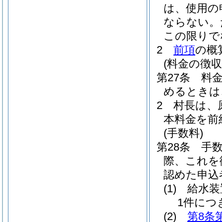
は、使用の
ならない。
この限りで
2
前項
の概
(料金の徴収
第27条
料
めるときは
2
村長は、
本料金を前
(手数料)
第28条
手
際、これを
認めた申込
(1)
給水装
1件につき
(2)
第8条