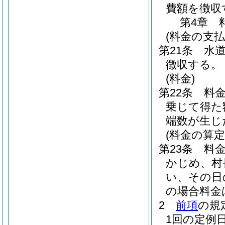
費額を徴収
第4章
(料金の支払
第21条
水
徴収する。
(料金)
第22条
料
乗じて得た
端数が生じ
(料金の算定
第23条
料
かじめ、村
い、その日
の場合料金
2
前項
の規
1回の定例