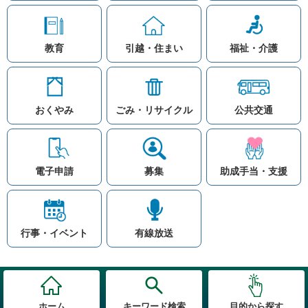
教育
引越・住まい
福祉・介護
おくやみ
ごみ・リサイクル
公共交通
お問い合わせ
リンク集
知りたい情報を検索
このホームページ
著作権と免責事項につ
いて
電子申請
募集
助成手当・支援
プライバシーポリシー
注目ワード
© Village Hara
公共交通
子育て支援
防災マップ
行事・イベント
有線放送
入札
高齢者福祉
補助金
先頭に戻る
ホーム
キーワード検索
目的から探す