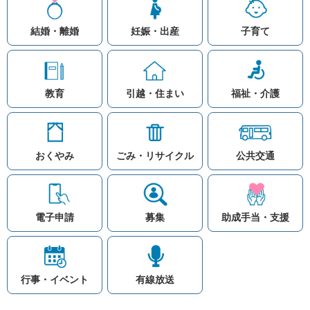
結婚・離婚
妊娠・出産
子育て
教育
引越・住まい
福祉・介護
おくやみ
ごみ・リサイクル
公共交通
お問い合わせ
リンク集
知りたい情報を検索
このホームページ
著作権と免責事項につ
いて
電子申請
募集
助成手当・支援
プライバシーポリシー
注目ワード
© Village Hara
公共交通
子育て支援
防災マップ
行事・イベント
有線放送
入札
高齢者福祉
補助金
先頭に戻る