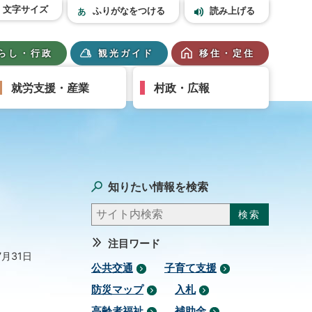
文字サイズ
ふりがなをつける
読み上げる
らし・行政
観光ガイド
移住・定住
就労支援・産業
村政・広報
知りたい情報を検索
注目ワード
7月31日
公共交通
子育て支援
防災マップ
入札
高齢者福祉
補助金