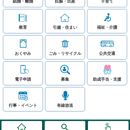
結婚・離婚
妊娠・出産
子育て
教育
引越・住まい
福祉・介護
おくやみ
ごみ・リサイクル
公共交通
お問い合わせ
リンク集
知りたい情報を検索
このホームページ
著作権と免責事項につ
いて
電子申請
募集
助成手当・支援
プライバシーポリシー
注目ワード
© Village Hara
公共交通
子育て支援
防災マップ
行事・イベント
有線放送
入札
高齢者福祉
補助金
先頭に戻る