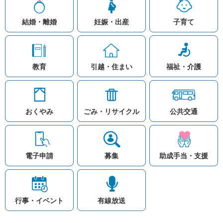
結婚・離婚
妊娠・出産
子育て
教育
引越・住まい
福祉・介護
おくやみ
ごみ・リサイクル
公共交通
お問い合わせ
リンク集
知りたい情報を検索
このホームページ
著作権と免責事項につ
いて
電子申請
募集
助成手当・支援
プライバシーポリシー
注目ワード
© Village Hara
公共交通
子育て支援
防災マップ
行事・イベント
有線放送
入札
高齢者福祉
補助金
先頭に戻る