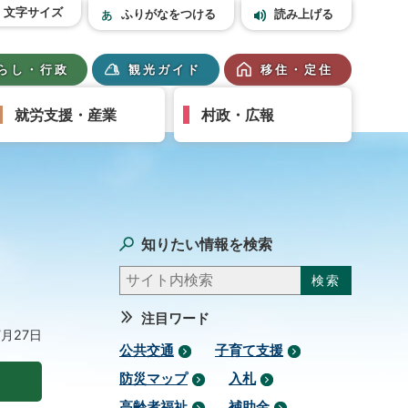
文字サイズ
ふりがなをつける
読み上げる
らし・行政
観光ガイド
移住・定住
就労支援・産業
村政・広報
知りたい情報を検索
注目ワード
7月27日
公共交通
子育て支援
防災マップ
入札
高齢者福祉
補助金