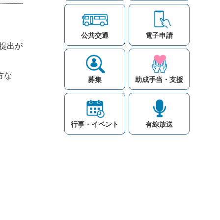
公共交通
電子申請
提出が
方な
募集
助成手当・支援
行事・イベント
有線放送