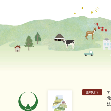
〒
原村役場
電
法