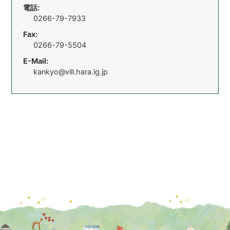
電話:
0266-79-7933
Fax:
0266-79-5504
E-Mail:
kankyo@vill.hara.lg.jp