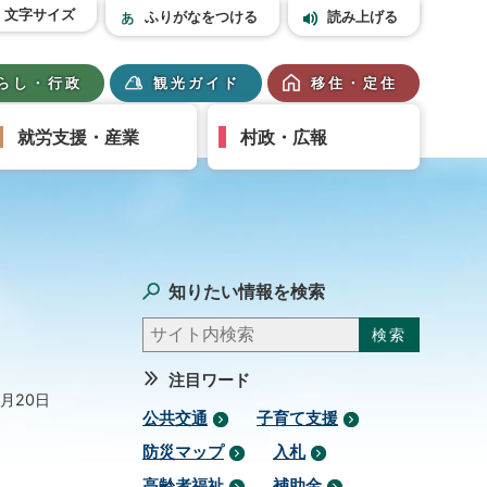
文字サイズ
ふりがなをつける
読み上げる
らし・行政
観光ガイド
移住・定住
就労支援・産業
村政・広報
知りたい情報を検索
注目ワード
2月20日
公共交通
子育て支援
防災マップ
入札
高齢者福祉
補助金