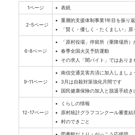
1ページ
表紙
重層的支援体制事業1年目を振り
2-5ページ
「賢く・優しく・たくましい」原
「原村役場」停留所（乗降場所）
6-8ページ
春季全国火災予防運動
その求人「闇バイト」ではありま
南信交通災害共済に加入しましょ
9-11ページ
3月は自殺対策強化月間です
国民健康保険の加入と脱退手続き
くらしの情報
12-17ページ
原村統計グラフコンクール審査結
村のできごと
図書館だより・がっこう応援団