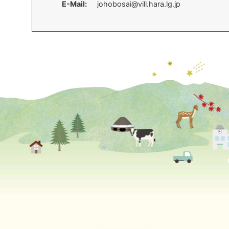
E-Mail:
johobosai@vill.hara.lg.jp