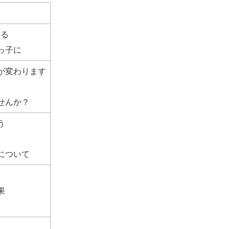
返る
っ子に
が変わります
せんか？
う
について
果