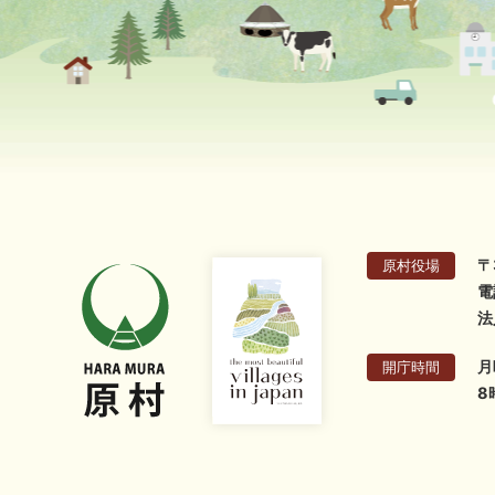
〒
原村役場
電
法
月
開庁時間
8