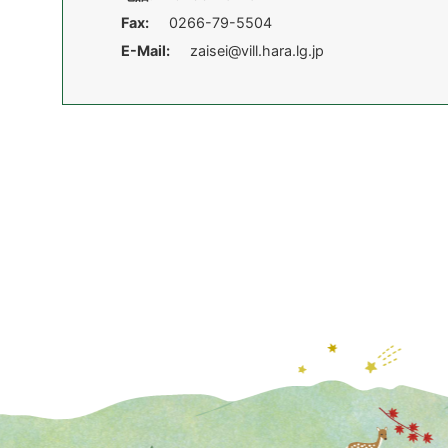
Fax:
0266-79-5504
E-Mail:
zaisei@vill.hara.lg.jp