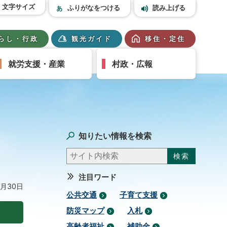
文字サイズ
ふりがなをつける
読み上げる
らし・行政
観光ガイド
移住・定住
就労支援・産業
村政・広報
知りたい情報を検索
注目ワード
3月30日
公共交通
子育て支援
防災マップ
入札
高齢者福祉
補助金