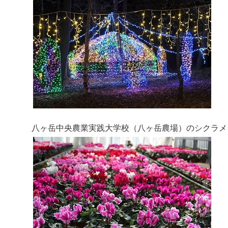
八ヶ岳中央農業実践大学校（八ヶ岳農場）のシクラメン