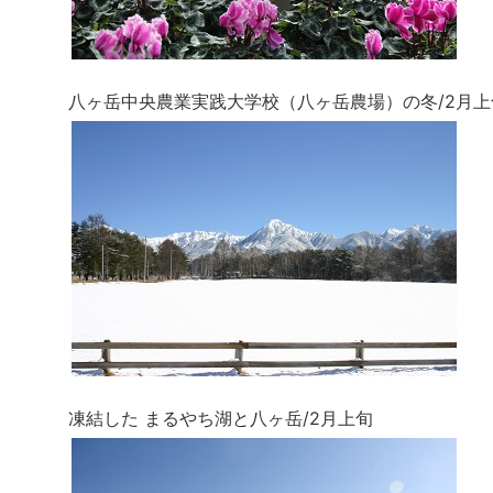
八ヶ岳中央農業実践大学校（八ヶ岳農場）の冬/2月上
凍結した まるやち湖と八ヶ岳/2月上旬