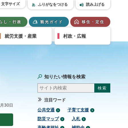
文字サイズ
ふりがなをつける
読み上げる
らし・行政
観光ガイド
移住・定住
就労支援・産業
村政・広報
知りたい情報を検索
注目ワード
8月30日
公共交通
子育て支援
防災マップ
入札
高齢者福祉
補助金