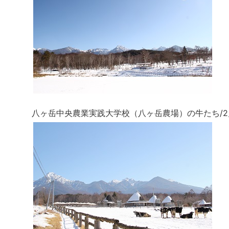
八ヶ岳中央農業実践大学校（八ヶ岳農場）の牛たち/2