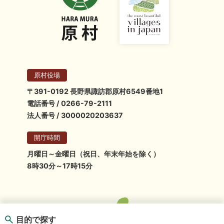
9
元旅行添乗員
『日本各地おすすめ景勝地』
講演 終活セミナー
10
人生百年時代を
『これからはじめる生前整理』
原村役場
音楽鑑賞
〒391-0192 長野県諏訪郡原村6549番地1
11
『ビッグバンドでジャズを』
ジャズの生演奏
電話番号 / 0266-79-2111
閉講式
法人番号 / 3000020203637
開庁時間
月曜日～金曜日（祝日、年末年始を除く）
8時30分～17時15分
目的で探す