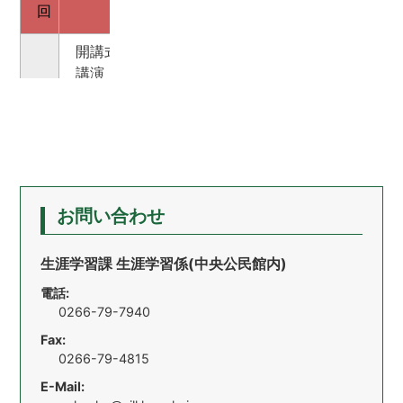
講演
現地見学
回
講座名
8
ブロンズ
『ブロンズ像の歴史と継承』
3
『坂本養川汐を辿る』
講演
開講式
茅野市編
6
『手織りの絵画』
自然の
講演
～裂織の魅力～
1
カードを使
『助け合い体験ゲームを
講演
トークショー
9
国宝を
しよう！』
『八ヶ岳山麓 縄文の文化を探る』
バスハイク
4
『神紋カジの葉と
7
『駒ケ根と
カジ和紙の話』
講演
守屋貞治の石仏を巡る』
2
『諏訪の考古学者の系譜』
「考古学研
講演
10
これから
講演・実技
～両角守一を中心に～
『これからの地域づくり』
お問い合わせ
5
『体の姿勢を良くする
講演・実技
8
ストレ
運動ストレッチ』
『寒さに負けない体づくり』
講演
生涯学習課 生涯学習係(中央公民館内)
講演
3
大切な人を守
『災害から命を守るために』
11
『高遠石工と諏訪』
江戸時代
電話:
講演
講演
閉講式
6
0266-79-7940
『下諏訪宿本陣岩波家と江戸幕府260年の基盤
9
『シルク産業の今・昔・未来』
明治
Fax:
講演
～シルクでいきいきすこやかライフ！～
4
寺坂氏の作品
0266-79-4815
『八ヶ岳山麓を描く』
E-Mail:
バスハイク
講演
7