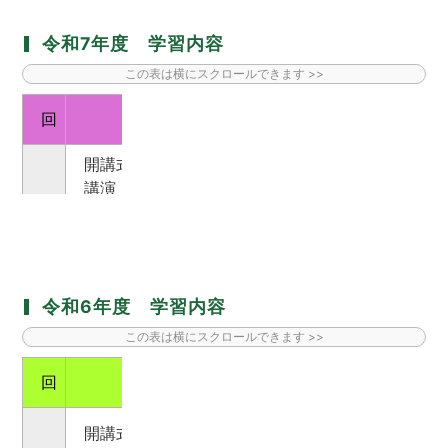
講演
3
『その地域には、
坂本養川が
令和7年度 学習内容
その地域の坂本養川がいる』
回
講座名
講演
4
自由な環境か
『アートを生きる力に』
開講式
講演
1
地域
『楽しい聞き書き』
講演
～過去へのまなざしを鍛え未来をつくる～
5
展示する側か
『美術館へ行こう！
』
Part2
講演
2
『信州の近代美術の流れと
フラ
令和6年度 学習内容
清水多嘉示』
6
バスハイク
回
講座名
講演
3
『私たちのミュージアム』
日本の
講演
開講式
～芸術作品の見方・魅せ方～
『光の芸術ステンドクラス