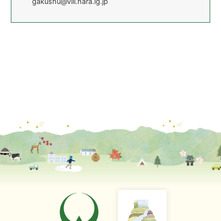
gakushu@vill.hara.lg.jp
『上田市「真田の郷」を巡る』
10
『諏訪”縄文王国”の
縄文時
地学的背景』
現地見学
5
原村の坂本養川
『坂本養川汐を辿る』
講演コンサート
講演 －映像詩－
8
『知っておきたい
『諏訪・八ヶ岳の四季』
11
ジャズ
講演
Jazzの話と演奏』
6
『繊維と布の物語』
繊維学部の教授
閉講式
～今と昔、そして未来～
講演
9
『遺跡に掘る未来』
～縄文の八ヶ岳～
バスハイク
7
『天然水工場 と
講演
国宝 仁科神明宮 見学』
10
『筆跡から診る
あなたの深層心理』
ワークショップ
8
伝承折り紙を使
『立体切り絵に挑戦！』
発表会
『公民館登録団体
11
活動成果発表会』
講演
閉講式