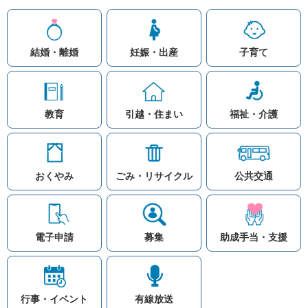
結婚・離婚
妊娠・出産
子育て
教育
引越・住まい
福祉・介護
おくやみ
ごみ・リサイクル
公共交通
お問い合わせ
リンク集
知りたい情報を検索
このホームページ
著作権と免責事項につ
いて
電子申請
募集
助成手当・支援
プライバシーポリシー
注目ワード
© Village Hara
公共交通
子育て支援
防災マップ
行事・イベント
有線放送