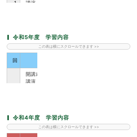
1
講演
八
7
ステンドグラ
その歴史と作り方』
『建築家 村野藤吾の世界』
講演
4
原村周辺
『八ヶ岳西麓の坂本養川汐』
講演
講演
2
実
8
『思いやりの地域づくり』
お互いを認め
令和5年度 学習内容
『楽しいエコライフ』
（予定）
講演
5
CM写真
『写真で見る建築のデザイン』
講演
回
講座名
講演
3
『鳥学を支えた採集者たち』
明治
9
諏訪湖周辺
『諏訪盆地の縄文』
～世紀を超えた鳥類の標本を語る～
開講式
講演・実技
講演
6
『簡単ストレッチで
代謝や筋
1
現地見学
講演・演奏
『物語という人生を生きる』
動ける体づくり』
4
『坂本養川汐を辿る』
『Jazzを知って
坂本
～読書のよろこび～
10
Jazzの基
富士見町編
Jazzを聴く』（予定）
バスハイク
閉講式
講演
7
『山梨 歴史探求 と 工場見学』
2
『原村の五味龍洲』
令和4年度 学習内容
講演
～岩波其残と周辺画家～
5
『美術館に行こう！』
清水多
～造形芸術鑑賞のすすめ～