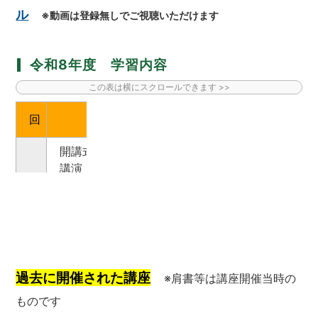
ル
※動画は登録無しでご視聴いただけます
令和8年度 学習内容
回
講座名
開講式
講演
1
原村で
『彫刻シンポジウムの歴史・
彫刻と社会』
講演
『八ヶ岳山麓の
2
豊かな緑を感じて』
大ヒット
過去に開催された講座
※肩書等は講座開催当時の
～ハマラノーエンの仲間たち、
ものです
農業体験と観光と森カフェ～