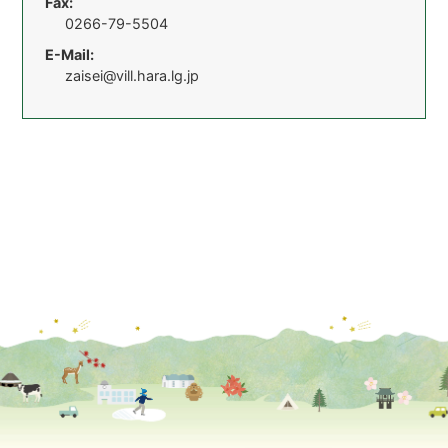
Fax:
0266-79-5504
E-Mail:
zaisei@vill.hara.lg.jp