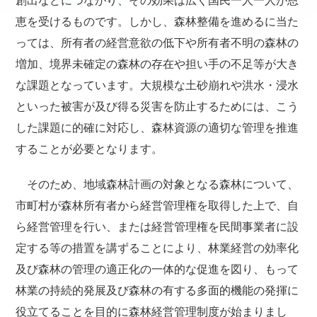
創出などにつながり、その効果は広く国民一人一人が恩
恵を受けるものです。しかし、森林整備を進めるに当た
っては、所有者の経営意欲の低下や所有者不明の森林の
増加、境界未確定の森林の存在や担い手の不足等が大き
な課題となっています。大規模な土砂崩れや洪水・浸水
といった被害が及び得る災害を防止するためには、こう
した課題に的確に対応し、森林資源の適切な管理を推進
することが必要となります。
そのため、地域森林計画の対象となる森林について、
市町村が森林所有者から経営管理権を取得した上で、自
ら経営管理を行い、または経営管理権を民間事業者に設
定する等の措置を講ずることにより、林業経営の効率化
及び森林の管理の適正化の一体的な促進を図り、もって
林業の持続的発展及び森林の有する多面的機能の発揮に
役立てることを目的に森林経営管理制度が始まりまし