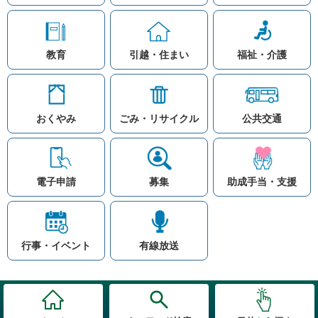
教育
引越・住まい
福祉・介護
おくやみ
ごみ・リサイクル
公共交通
お問い合わせ
リンク集
知りたい情報を検索
このホームページ
著作権と免責事項につ
いて
電子申請
募集
助成手当・支援
プライバシーポリシー
注目ワード
© Village Hara
公共交通
子育て支援
防災マップ
行事・イベント
有線放送
入札
高齢者福祉
補助金
先頭に戻る