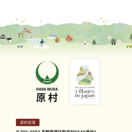
原村役場
〒391-0192 長野県諏訪郡原村6549番地1