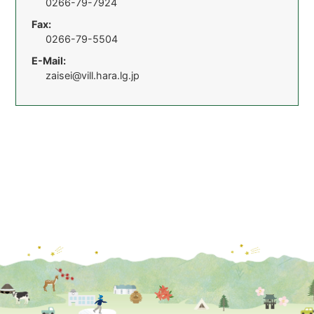
0266-79-7924
Fax:
0266-79-5504
E-Mail:
zaisei@vill.hara.lg.jp