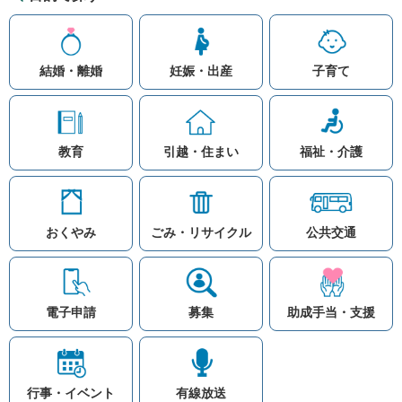
結婚・離婚
妊娠・出産
子育て
教育
引越・住まい
福祉・介護
おくやみ
ごみ・リサイクル
公共交通
お問い合わせ
リンク集
知りたい情報を検索
このホームページ
著作権と免責事項につ
いて
電子申請
募集
助成手当・支援
プライバシーポリシー
注目ワード
© Village Hara
公共交通
子育て支援
防災マップ
行事・イベント
有線放送