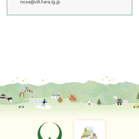
nose@vill.hara.lg.jp