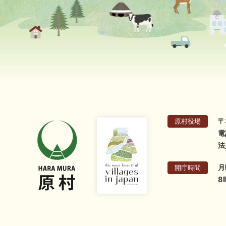
〒
原村役場
電
法
月
開庁時間
8