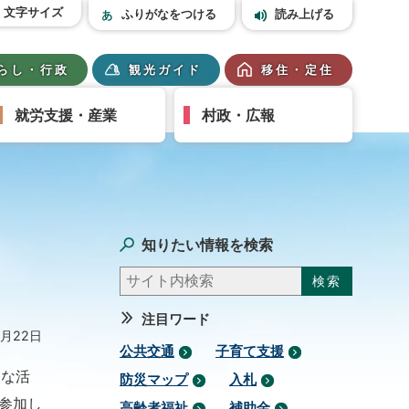
文字サイズ
ふりがなをつける
読み上げる
らし・行政
観光ガイド
移住・定住
就労支援・産業
村政・広報
知りたい情報を検索
注目ワード
7月22日
公共交通
子育て支援
発な活
防災マップ
入札
参加し
高齢者福祉
補助金