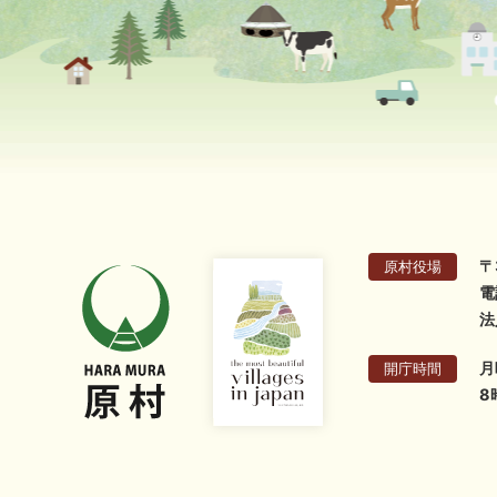
〒
原村役場
電
法
月
開庁時間
8