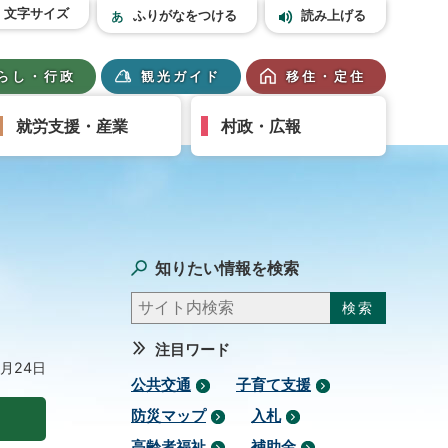
文字サイズ
ふりがなをつける
読み上げる
らし・行政
観光ガイド
移住・定住
就労支援・産業
村政・広報
知りたい情報を検索
注目ワード
7月24日
公共交通
子育て支援
防災マップ
入札
高齢者福祉
補助金