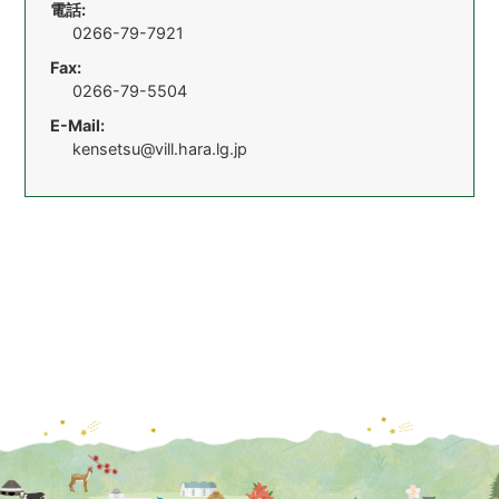
電話:
0266-79-7921
Fax:
0266-79-5504
E-Mail:
kensetsu@vill.hara.lg.jp