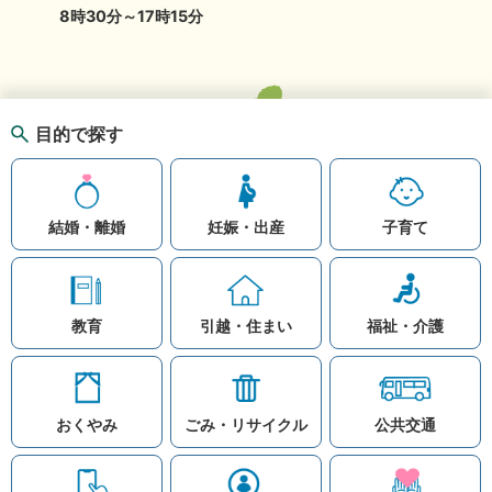
8時30分～17時15分
目的で探す
結婚・離婚
妊娠・出産
子育て
教育
引越・住まい
福祉・介護
おくやみ
ごみ・リサイクル
公共交通
お問い合わせ
リンク集
知りたい情報を検索
このホームページ
著作権と免責事項につ