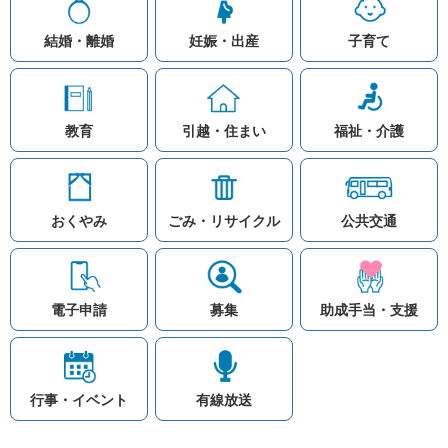
結婚・離婚
妊娠・出産
子育て
教育
引越・住まい
福祉・介護
おくやみ
ごみ・リサイクル
公共交通
お問い合わせ
リンク集
知りたい情報を検索
このホームページ
著作権と免責事項につ
いて
電子申請
募集
助成手当・支援
プライバシーポリシー
注目ワード
© Village Hara
公共交通
子育て支援
防災マップ
行事・イベント
有線放送
入札
高齢者福祉
補助金
先頭に戻る