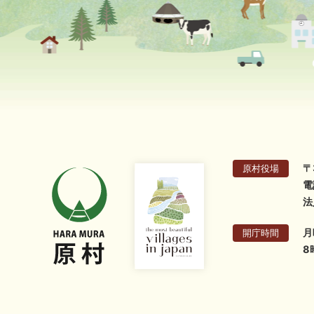
〒
原村役場
電
法
月
開庁時間
8