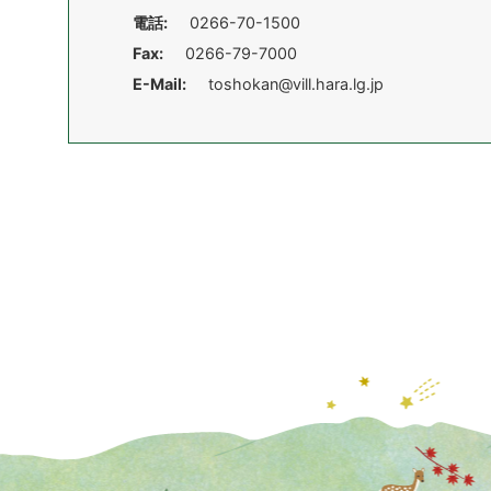
電話:
0266-70-1500
Fax:
0266-79-7000
E-Mail:
toshokan@vill.hara.lg.jp