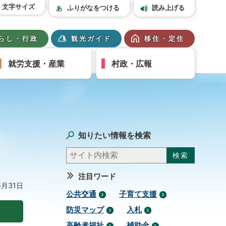
文字サイズ
ふりがなをつける
読み上げる
らし・行政
観光ガイド
移住・定住
就労支援・産業
村政・広報
知りたい情報を検索
注目ワード
5月31日
公共交通
子育て支援
防災マップ
入札
高齢者福祉
補助金