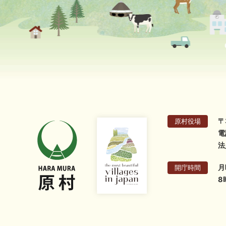
〒
原村役場
電
法
月
開庁時間
8