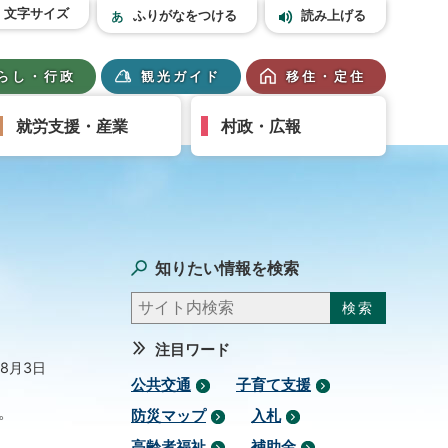
文字サイズ
ふりがなをつける
読み上げる
らし・行政
観光ガイド
移住・定住
就労支援・産業
村政・広報
知りたい情報を検索
注目ワード
年8月3日
公共交通
子育て支援
。
防災マップ
入札
高齢者福祉
補助金