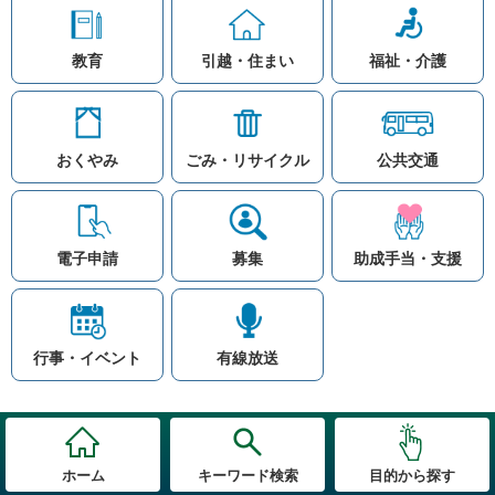
教育
引越・住まい
福祉・介護
おくやみ
ごみ・リサイクル
公共交通
お問い合わせ
リンク集
知りたい情報を検索
このホームページ
著作権と免責事項につ
いて
電子申請
募集
助成手当・支援
プライバシーポリシー
注目ワード
© Village Hara
公共交通
子育て支援
防災マップ
行事・イベント
有線放送
入札
高齢者福祉
補助金
先頭に戻る
ホーム
キーワード検索
目的から探す