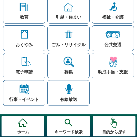
教育
引越・住まい
福祉・介護
おくやみ
ごみ・リサイクル
公共交通
お問い合わせ
リンク集
知りたい情報を検索
このホームページ
著作権と免責事項につ
いて
電子申請
募集
助成手当・支援
プライバシーポリシー
注目ワード
© Village Hara
公共交通
子育て支援
防災マップ
行事・イベント
有線放送
入札
高齢者福祉
補助金
先頭に戻る
ホーム
キーワード検索
目的から探す