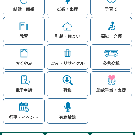
結婚・離婚
妊娠・出産
子育て
教育
引越・住まい
福祉・介護
おくやみ
ごみ・リサイクル
公共交通
お問い合わせ
リンク集
知りたい情報を検索
このホームページ
著作権と免責事項につ
いて
電子申請
募集
助成手当・支援
プライバシーポリシー
注目ワード
© Village Hara
公共交通
子育て支援
防災マップ
行事・イベント
有線放送
入札
高齢者福祉
補助金
先頭に戻る