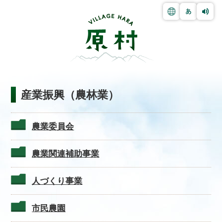
産業振興（農林業）
農業委員会
農業関連補助事業
人づくり事業
市民農園