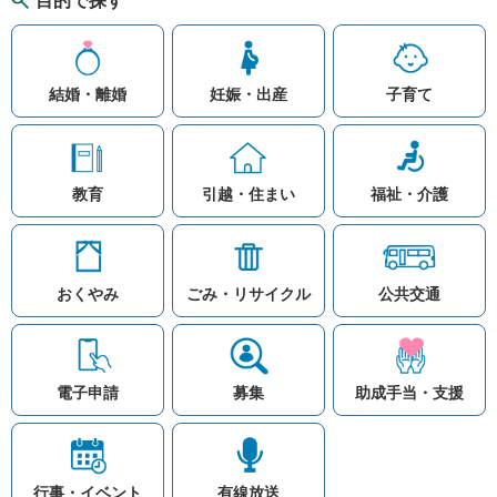
目的で探す
結婚・離婚
妊娠・出産
子育て
教育
引越・住まい
福祉・介護
おくやみ
ごみ・リサイクル
公共交通
お問い合わせ
リンク集
知りたい情報を検索
このホームページ
著作権と免責事項につ
いて
電子申請
募集
助成手当・支援
プライバシーポリシー
注目ワード
© Village Hara
公共交通
子育て支援
防災マップ
行事・イベント
有線放送