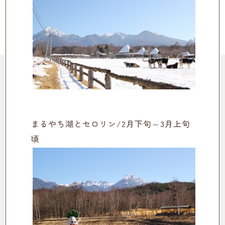
まるやち湖とセロリン/2月下旬～3月上旬
頃