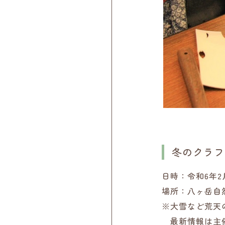
冬のクラフ
日時：令和6年2
場所：八ヶ岳自
※大雪など荒天
最新情報は主催者