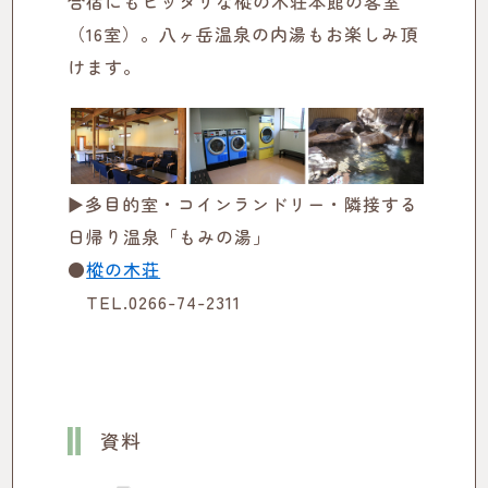
合宿にもピッタリな樅の木荘本館の客室
（16室）。八ヶ岳温泉の内湯もお楽しみ頂
けます。
▶多目的室・コインランドリー・隣接する
日帰り温泉「もみの湯」
●
樅の木荘
TEL.0266-74-2311
資料