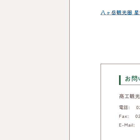
八ヶ岳観光圏 
お問
商工観光
電話:
0
Fax:
0
E-Mail: