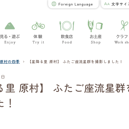
Foreign Language
文字サイ
›
原村の四季
【星降る里 原村】 ふたご座流星群を撮影しました！
6日
る里 原村】 ふたご座流星群
た！