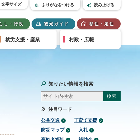
文字サイズ
ふりがなをつける
読み上げる
らし・行政
観光ガイド
移住・定住
就労支援・産業
村政・広報
知りたい情報を検索
注目ワード
公共交通
子育て支援
防災マップ
入札
高齢者福祉
補助金