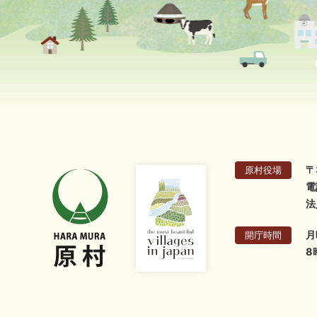
〒
原村役場
電
法
月
開庁時間
8