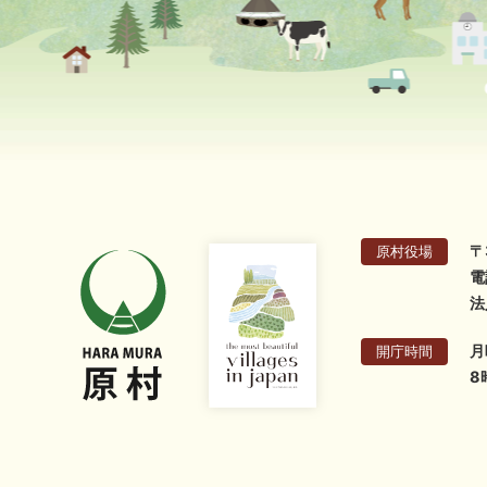
〒
原村役場
電
法
月
開庁時間
8