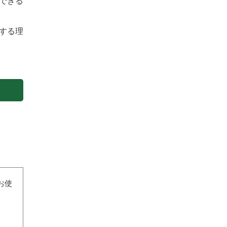
できる
する理
お使