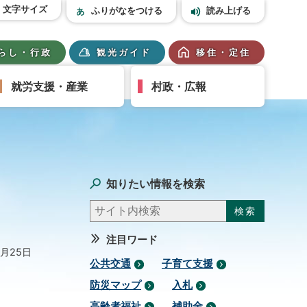
文字サイズ
ふりがなをつける
読み上げる
らし・行政
観光ガイド
移住・定住
就労支援・産業
村政・広報
知りたい情報を検索
注目ワード
4月25日
公共交通
子育て支援
防災マップ
入札
高齢者福祉
補助金