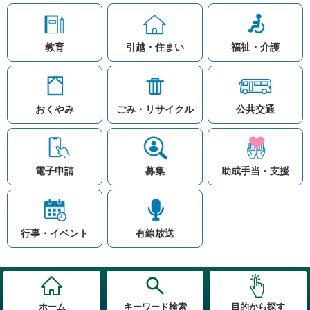
教育
引越・住まい
福祉・介護
おくやみ
ごみ・リサイクル
公共交通
お問い合わせ
リンク集
知りたい情報を検索
このホームページ
著作権と免責事項につ
いて
電子申請
募集
助成手当・支援
プライバシーポリシー
注目ワード
© Village Hara
公共交通
子育て支援
防災マップ
行事・イベント
有線放送
入札
高齢者福祉
補助金
先頭に戻る
ホーム
キーワード検索
目的から探す