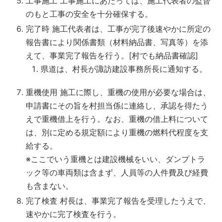
工事施工 工事施工にあたっては、施工代表者の監督
のもと工事の安全を十分確保する。
完了時 施工代表者は、工事が完了後速やかに所定の
報告書により関係書類（材料納品書、写真等）を添
えて、事業完了報告を行う。[村でも納品書確認]
県道は、村長が諏訪建設事務所長に通知する。
重機使用 施工に際し、重機の使用が必要な場合は、
申請書にその旨を村担当係に連絡し、承認を得たう
えで重機借上を行う。なお、重機の借上料について
は、別に定める規定額により重機の燃料代程度を支
給する。
※ここでいう重機とは建設機械をいい、ダンプトラ
ック等の車両類は含まず、人員等の人件費及び経費
も含まない。
完了検査 村長は、事業完了報告を受理したうえで、
速やかに完了検査を行う。