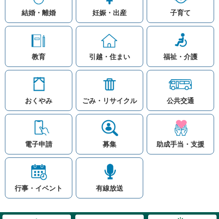
結婚・離婚
妊娠・出産
子育て
教育
引越・住まい
福祉・介護
おくやみ
ごみ・リサイクル
公共交通
お問い合わせ
リンク集
知りたい情報を検索
このホームページ
著作権と免責事項につ
いて
電子申請
募集
助成手当・支援
プライバシーポリシー
注目ワード
© Village Hara
公共交通
子育て支援
防災マップ
行事・イベント
有線放送
入札
高齢者福祉
補助金
先頭に戻る