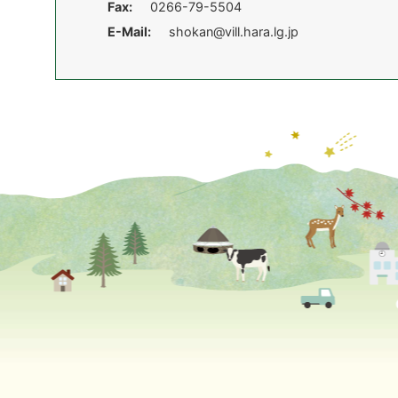
Fax:
0266-79-5504
E-Mail:
shokan@vill.hara.lg.jp