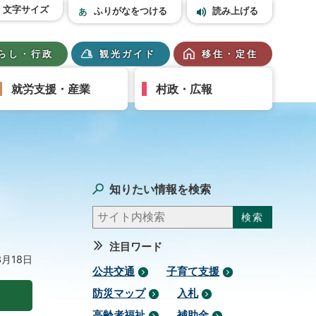
文字サイズ
ふりがなをつける
読み上げる
らし・行政
観光ガイド
移住・定住
就労支援・産業
村政・広報
知りたい情報を検索
注目ワード
3月18日
公共交通
子育て支援
防災マップ
入札
高齢者福祉
補助金