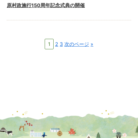
原村政施行150周年記念式典の開催
1
2
3
次のページ
»