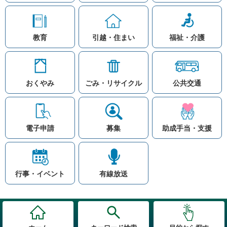
教育
引越・住まい
福祉・介護
おくやみ
ごみ・リサイクル
公共交通
お問い合わせ
リンク集
知りたい情報を検索
このホームページ
著作権と免責事項につ
いて
電子申請
募集
助成手当・支援
プライバシーポリシー
注目ワード
© Village Hara
公共交通
子育て支援
防災マップ
行事・イベント
有線放送
入札
高齢者福祉
補助金
先頭に戻る