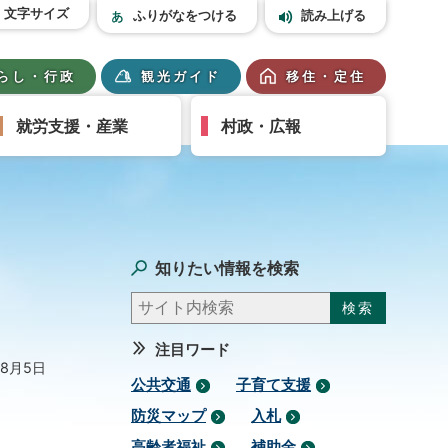
文字サイズ
ふりがなをつける
読み上げる
らし・行政
観光ガイド
移住・定住
就労支援・産業
村政・広報
知りたい情報を検索
注目ワード
年8月5日
公共交通
子育て支援
防災マップ
入札
高齢者福祉
補助金