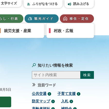
文字サイズ
ふりがなをつける
読み上げる
らし・行政
観光ガイド
移住・定住
就労支援・産業
村政・広報
知りたい情報を検索
注目ワード
年8月5日
公共交通
子育て支援
防災マップ
入札
高齢者福祉
補助金