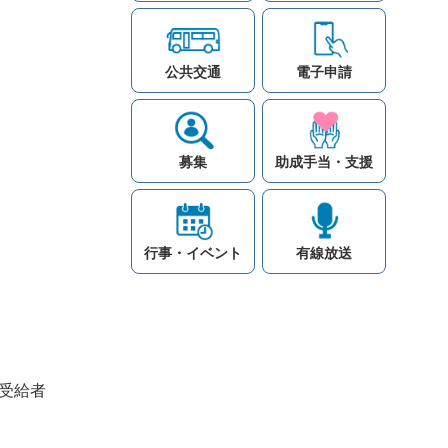
公共交通
電子申請
募集
助成手当・支援
行事・イベント
有線放送
受給者