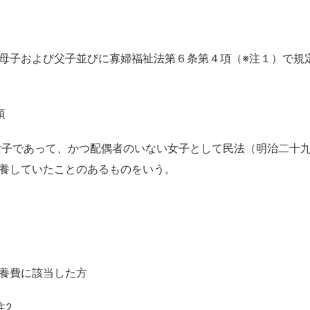
母子および父子並びに寡婦福祉法第６条第４項（※注１）で規
項
子であって、かつ配偶者のいない女子として民法（明治二十
養していたことのあるものをいう。
養費に該当した方
注2