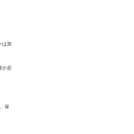
かは加
書が必
、保