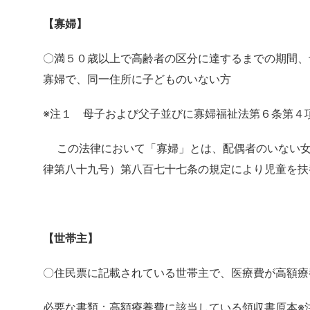
【寡婦】
〇満５０歳以上で高齢者の区分に達するまでの期間、
寡婦で、同一住所に子どものいない方
※注１ 母子および父子並びに寡婦福祉法第６条第４
この法律において「寡婦」とは、配偶者のいない女
律第八十九号）第八百七十七条の規定により児童を扶
【世帯主】
〇住民票に記載されている世帯主で、医療費が高額療
必要な書類：高額療養費に該当している領収書原本※