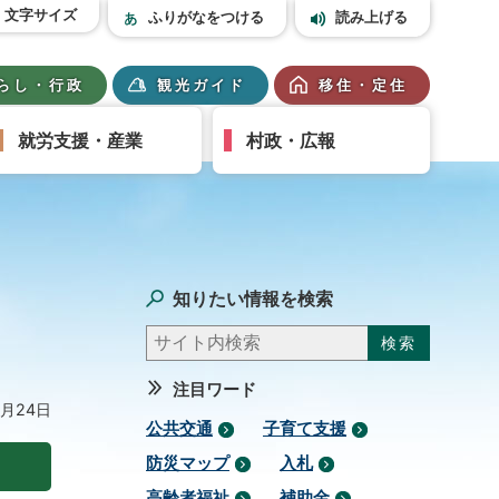
文字サイズ
ふりがなをつける
読み上げる
らし・行政
観光ガイド
移住・定住
就労支援・産業
村政・広報
知りたい情報を検索
注目ワード
7月24日
公共交通
子育て支援
防災マップ
入札
高齢者福祉
補助金