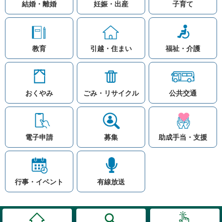
結婚・離婚
妊娠・出産
子育て
教育
引越・住まい
福祉・介護
おくやみ
ごみ・リサイクル
公共交通
お問い合わせ
リンク集
知りたい情報を検索
このホームページ
著作権と免責事項につ
いて
電子申請
募集
助成手当・支援
プライバシーポリシー
注目ワード
© Village Hara
公共交通
子育て支援
防災マップ
行事・イベント
有線放送
入札
高齢者福祉
補助金
先頭に戻る