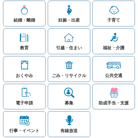
結婚・離婚
妊娠・出産
子育て
教育
引越・住まい
福祉・介護
おくやみ
ごみ・リサイクル
公共交通
お問い合わせ
リンク集
知りたい情報を検索
このホームページ
著作権と免責事項につ
いて
電子申請
募集
助成手当・支援
プライバシーポリシー
注目ワード
© Village Hara
公共交通
子育て支援
防災マップ
行事・イベント
有線放送
入札
高齢者福祉
補助金