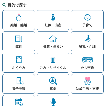
目的で探す
結婚・離婚
妊娠・出産
子育て
教育
引越・住まい
福祉・介護
おくやみ
ごみ・リサイクル
公共交通
お問い合わせ
リンク集
知りたい情報を検索
このホームページ
著作権と免責事項につ
いて
電子申請
募集
助成手当・支援
プライバシーポリシー
注目ワード
© Village Hara