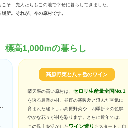
らこそ、先人たちもこの地で幸せに暮らしてきました。
る場所。それが、今の原村です。
標高1,000mの暮らし
高原野菜と八ヶ岳のワイン
セロリ生産量全国No.1
晴天率の高い原村は、
ま
を誇る農業の村。昼夜の寒暖差と澄んだ空気に
〜
育まれた瑞々しい高原野菜や、四季折々の色鮮
、
やかな花々が村を彩ります。さらに近年では、
風
ワイン造り
この風土を活かした
もスタート。自