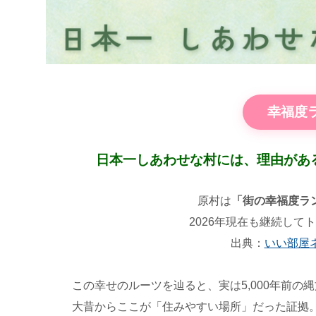
幸福度ラ
日本一しあわせな村には、理由がある
原村は
「街の幸福度ラン
2026年現在も継続し
出典：
いい部屋
この幸せのルーツを辿ると、実は5,000年前
大昔からここが「住みやすい場所」だった証拠