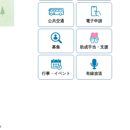
公共交通
電子申請
募集
助成手当・支援
行事・イベント
有線放送
み