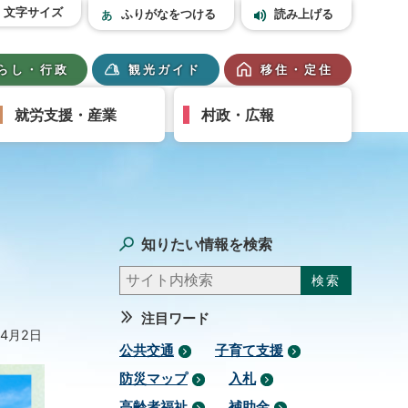
文字サイズ
ふりがなをつける
読み上げる
らし・行政
観光ガイド
移住・定住
就労支援・産業
村政・広報
知りたい情報を検索
注目ワード
年4月2日
公共交通
子育て支援
防災マップ
入札
高齢者福祉
補助金