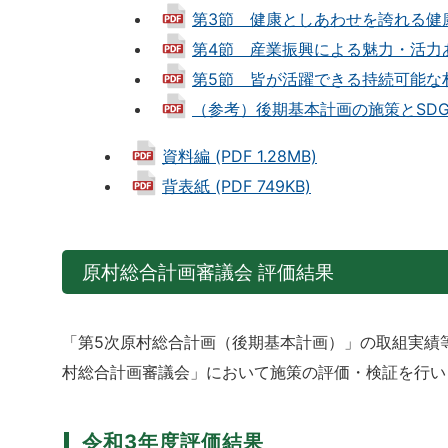
第3節 健康としあわせを誇れる健康・
第4節 産業振興による魅力・活力ある村
第5節 皆が活躍できる持続可能な村づく
（参考）後期基本計画の施策とSDGs（1
資料編 (PDF 1.28MB)
背表紙 (PDF 749KB)
原村総合計画審議会 評価結果
「第5次原村総合計画（後期基本計画）」の取組実績
村総合計画審議会」において施策の評価・検証を行い
令和3年度評価結果