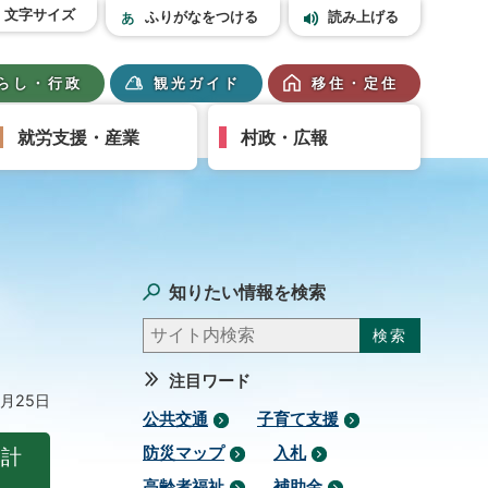
文字サイズ
ふりがなをつける
読み上げる
らし・行政
観光ガイド
移住・定住
就労支援・産業
村政・広報
知りたい情報を検索
注目ワード
2月25日
公共交通
子育て支援
本計
防災マップ
入札
高齢者福祉
補助金