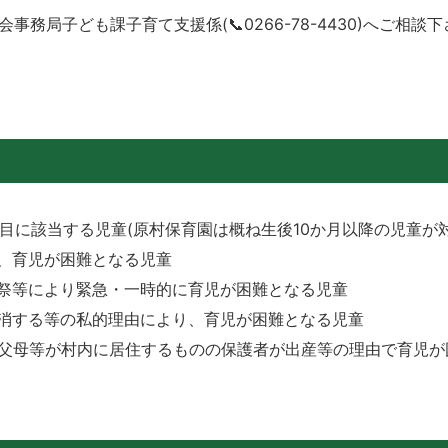
局子ども課子育て支援係(📞0266-78-4430)へご相談
目に該当する児童(原村保育園は概ね生後10か月以降の児童が
、育児が困難となる児童
祭等により緊急・一時的に育児が困難となる児童
消する等の私的理由により、育児が困難となる児童
祖父母等が村内に居住するものの保護者が出産等の理由で育児が