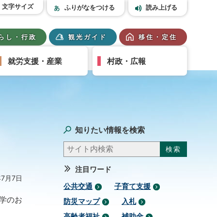
文字サイズ
ふりがなをつける
読み上げる
らし・行政
観光ガイド
移住・定住
就労支援・産業
村政・広報
知りたい情報を検索
注目ワード
年7月7日
公共交通
子育て支援
学のお
防災マップ
入札
高齢者福祉
補助金